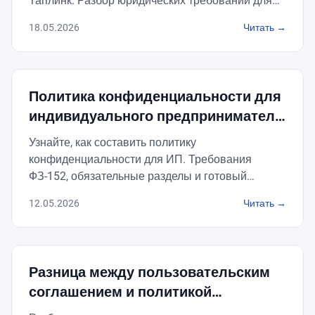
Таплинк. Разбор юридических требований для
владельцев микросайтов.
18.05.2026
Читать →
Политика конфиденциальности для
индивидуального предпринимателя
(ИП) на сайте
Узнайте, как составить политику
конфиденциальности для ИП. Требования
ФЗ-152, обязательные разделы и готовый
образец для размещения на сайте
12.05.2026
Читать →
индивидуального предпринимателя.
Разница между пользовательским
соглашением и политикой
конфиденциальности