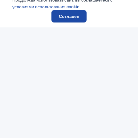
Продолжая использовать сайт, вы соглашаетесь с
условиями использования cookie
.
Согласен
SaitScan — онлайн-сервис автоматической проверки сайтов на
соответствие требованиям законодательства Российской
Федерации и рекомендациям Роскомнадзора. Проверка
выполняется в режиме «только чтение» и не влияет на работу
сайта.
Инструменты и инструкции