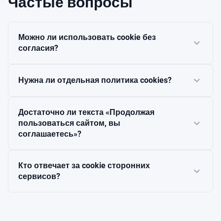
Частые вопросы
Можно ли использовать cookie без
expand_more
согласия?
expand_more
Нужна ли отдельная политика cookies?
Достаточно ли текста «Продолжая
expand_more
пользоваться сайтом, вы
соглашаетесь»?
Кто отвечает за cookie сторонних
expand_more
сервисов?