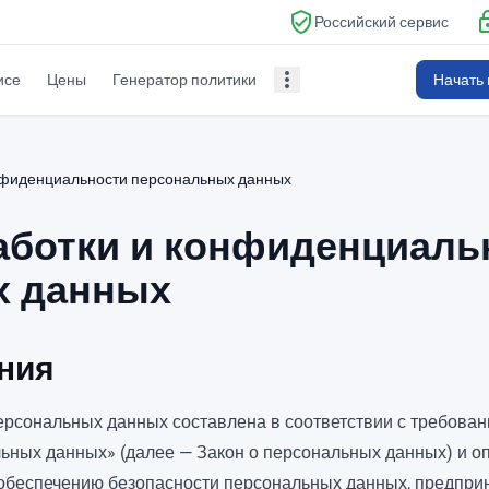
verified_user
lo
Российский сервис
more_vert
исе
Цены
Генератор политики
Начать 
нфиденциальности персональных данных
аботки и конфиденциаль
х данных
ния
ерсональных данных составлена в соответствии с требован
ьных данных» (далее — Закон о персональных данных) и о
 обеспечению безопасности персональных данных, предп