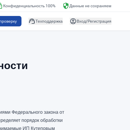
ck
security
Конфиденциальность 100%
Данные не сохраняем
support_agent
account_circle
проверку
Техподдержка
Вход/Регистрация
ности
иями Федерального закона от
пределяет порядок обработки
ринимаемые ИП Кутеповым